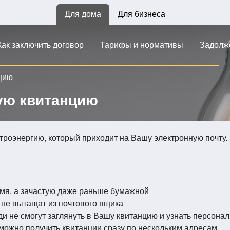
Для дома
Для бизнеса
Как заключить договор
Тарифы и нормативы
Задолж
цию
ную квитанцию
ектроэнергию, который приходит на Вашу электронную почту
емя, а зачастую даже раньше бумажной
е не вытащат из почтового ящика
и не смогут заглянуть в Вашу квитанцию и узнать персона
 можно получить квитанции сразу по нескольким адресам