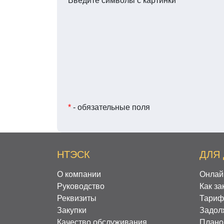
Введите символы с картинки
*
*
- обязательные поля
НТЭСК
ДЛЯ
О компании
Онлай
Руководство
Как за
Реквизиты
Тариф
Закупки
Задол
Качество обслуживания
Плано