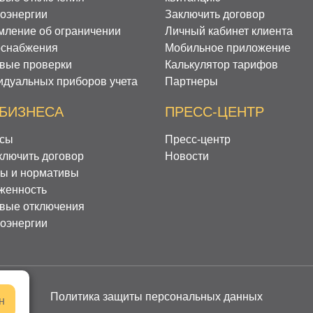
роэнергии
Заключить договор
мление об ограничении
Личный кабинет клиента
оснабжения
Мобильное приложение
вые проверки
Калькулятор тарифов
идуальных приборов учета
Партнеры
 БИЗНЕСА
ПРЕСС-ЦЕНТР
сы
Пресс-центр
ключить договор
Новости
ы и нормативы
женность
вые отключения
роэнергии
Политика защиты персональных данных
н