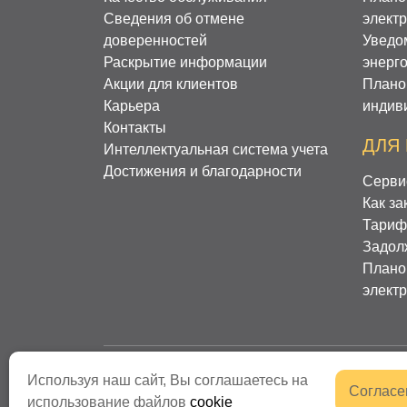
Сведения об отмене
элект
доверенностей
Уведо
Раскрытие информации
энерг
Акции для клиентов
Плано
Карьера
индив
Контакты
ДЛЯ
Интеллектуальная система учета
Достижения и благодарности
Серви
Как за
Тариф
Задол
Плано
элект
Используя наш сайт, Вы соглашаетесь на
АО «Нижнетагильская Энергосбытовая
Согласе
использование файлов
cookie