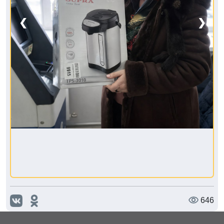
❮
❯
646