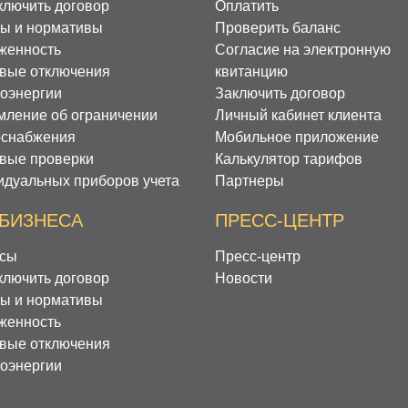
ключить договор
Оплатить
ы и нормативы
Проверить баланс
женность
Согласие на электронную
вые отключения
квитанцию
роэнергии
Заключить договор
мление об ограничении
Личный кабинет клиента
оснабжения
Мобильное приложение
вые проверки
Калькулятор тарифов
идуальных приборов учета
Партнеры
 БИЗНЕСА
ПРЕСС-ЦЕНТР
сы
Пресс-центр
ключить договор
Новости
ы и нормативы
женность
вые отключения
роэнергии