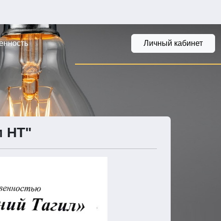
енность
Личный кабинет
 НТ"