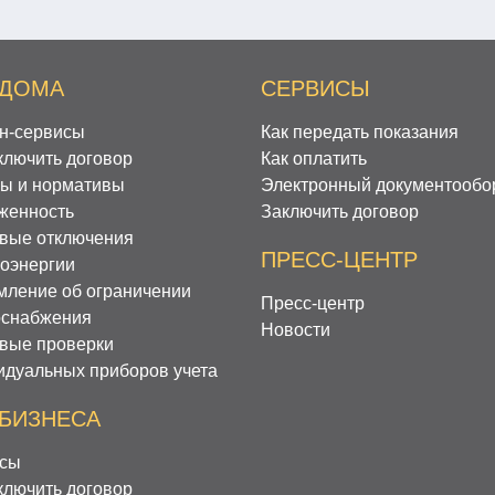
 ДОМА
СЕРВИСЫ
н-сервисы
Как передать показания
ключить договор
Как оплатить
ы и нормативы
Электронный документообо
женность
Заключить договор
вые отключения
ПРЕСС-ЦЕНТР
роэнергии
мление об ограничении
Пресс-центр
оснабжения
Новости
вые проверки
идуальных приборов учета
 БИЗНЕСА
сы
ключить договор