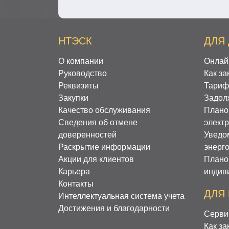
НТЭСК
ДЛЯ
О компании
Онлай
Руководство
Как за
Реквизиты
Тариф
Закупки
Задол
Качество обслуживания
Плано
Сведения об отмене
элект
доверенностей
Уведо
Раскрытие информации
энерг
Акции для клиентов
Плано
Карьера
индив
Контакты
ДЛЯ
Интеллектуальная система учета
Достижения и благодарности
Серви
Как за