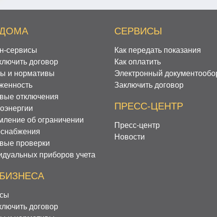
 ДОМА
СЕРВИСЫ
н-сервисы
Как передать показания
ключить договор
Как оплатить
ы и нормативы
Электронный документообо
женность
Заключить договор
вые отключения
ПРЕСС-ЦЕНТР
роэнергии
мление об ограничении
Пресс-центр
оснабжения
Новости
вые проверки
идуальных приборов учета
 БИЗНЕСА
сы
ключить договор