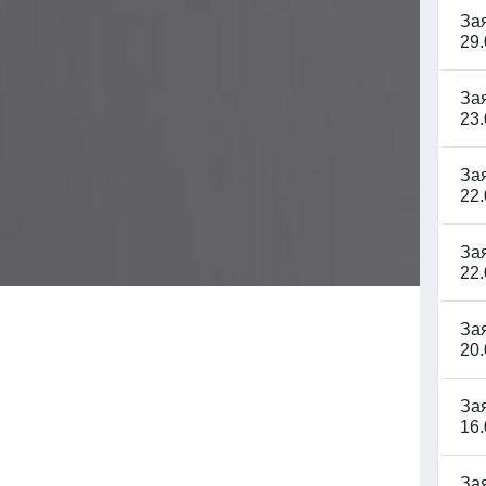
За
29.
За
23.
За
22.
За
22.
За
20.
За
16.
За