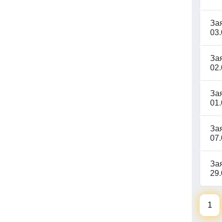
За
03.
За
02.
За
01.
За
07.
За
29.
1